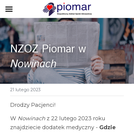
Strona główna
Lekarze - godziny przyjęć
NZOZ Piomar w 
Laboratorium
Nowinach
Usługi komercyjne
Złóż deklarację
21 lutego 2023
E-zdrowie
Zamawianie recept
Drodzy Pacjenci!
W 
Nowinach 
z 22 lutego 2023 roku 
Książka skarg i wniosków
znajdziecie dodatek medyczny - 
Gdzie 
Dane osobowe